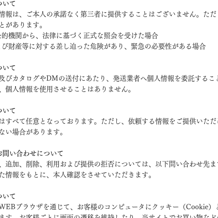
ついて
情報は、ご本人の承諾なく第三者に提供することはございません。ただ
とがあります。
の公的機関から、法律に基づく正式な照会を受けた場合
および財産等に対する差し迫った危険があり、緊急の必要性がある場合
ついて
及びカタログやDMの送付にあたり、発送業者へ個人情報を委託するこ
、個人情報を使用させることはありません。
ついて
はすべて任意となっております。ただし、依頼する情報をご提供いただ
ない場合があります。
お問い合わせについて
、追加、削除、利用および提供の拒否については、以下問い合わせ先ま
た情報をもとに、本人確認をさせていただきます。
ついて
WEBブラウザを通じて、お客様のコンピュータにクッキー（Cookie
ます。お客様ごとに画面の遷移を維持したり、当サイトでお買い物など