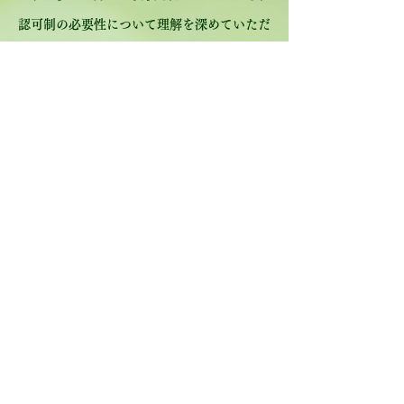
認可制の必要性について理解を深めていただ
くことが重要です。
SNSでの情報発信、ガイドブックの配布、
イベントでの啓発活動などを通じて、少しず
つ社会の意識を変えていきたいと考えていま
す。
将来的には、地方自治体での条例制定を目指
し、最終的には国レベルでの法制化へとつな
げていくことが目標です。
広島から始まったこの活動を、全国へと広げ
ていきましょう。