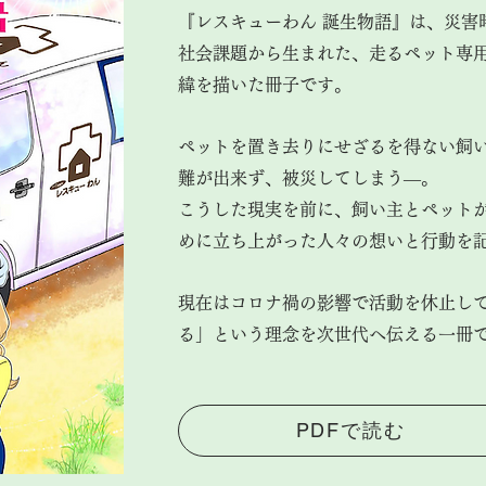
『レスキューわん 誕生物語』は、災害
社会課題から生まれた、走るペット専
緯を描いた冊子です。
ペットを置き去りにせざるを得ない飼
難が出来ず、被災してしまう―。
こうした現実を前に、飼い主とペット
めに立ち上がった人々の想いと行動を
現在はコロナ禍の影響で活動を休止し
る」という理念を次世代へ伝える一冊
PDFで読む