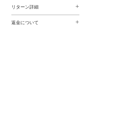
リターン詳細
映画『僕の大切な家族（仮）』公開後
返金について
に発売される原作漫画のコミック後半
ページ+映画のエンドロール+ホームペ
法令により認められる場合を除き、支
ージ+チラシなど全てにクラウドファ
援・協賛のキャンセルによる支援金・
ンディングでご支援、協賛いただいた
協賛金の返金はできません。
方（会社名や氏名）をご紹介させてい
例外として、本プロジェクト自体の進
ただきます。
行が困難になった場合、支援金・協賛
金については全額返金させていただき
ます。
特定商取引法に基づく表記
利用案内
プライバシーポリシー
お問い合わせ